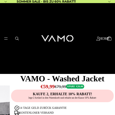
SOMMER SALE - BIS ZU 60% RABATT!
HOME
VAMO - Washed Jacket
€59,99
€79,99
SPARE €20,00
KAUFE 2, ERHALTE 10% RABATT!
lege 2 Artikel in den Warenkorb und erhalte an der Kasse 10% Rabatt
14 TAGE GELD ZURÜCK GARANTIE
KONTAKT
KOSTENLOSER VERSAND