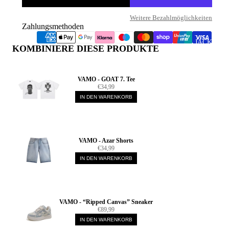
Weitere Bezahlmöglichkeiten
Zahlungsmethoden
JACKEN
KOMBINIERE DIESE PRODUKTE
VAMO - GOAT 7. Tee
€34,99
IN DEN WARENKORB
VAMO - Azar Shorts
€34,99
IN DEN WARENKORB
T-SHIRTS
VAMO - “Ripped Canvas” Sneaker
€89,99
IN DEN WARENKORB