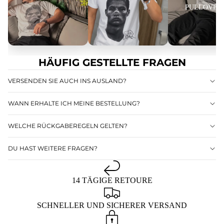
Wenn du zwischen
S
und
M
liegst, wähle
M
.
PULLOVER
Eine detaillierte Größentabelle findest du direkt unter dem Produktpreis.
Pflegehinweise
Um die Qualität und Langlebigkeit deiner Artikel zu erhalten, empfehlen wir
Handwäsche.
HÄUFIG GESTELLTE FRAGEN
VERSENDEN SIE AUCH INS AUSLAND?
WANN ERHALTE ICH MEINE BESTELLUNG?
WELCHE RÜCKGABEREGELN GELTEN?
HOODIES
DU HAST WEITERE FRAGEN?
14 TÄGIGE RETOURE
SCHNELLER UND SICHERER VERSAND