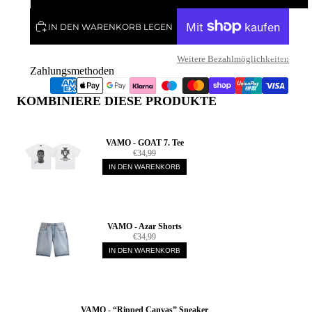
IN DEN WARENKORB LEGEN
JACKEN
Weitere Bezahlmöglichkeiten
Zahlungsmethoden
KOMBINIERE DIESE PRODUKTE
VAMO - GOAT 7. Tee
€34,99
IN DEN WARENKORB
VAMO - Azar Shorts
€34,99
T-SHIRTS
IN DEN WARENKORB
VAMO - “Ripped Canvas” Sneaker