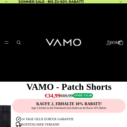
SOMMER SALE - BIS ZU 60% RABATT!
HOME
VAMO - Patch Shorts
€34,99
€69,99
SPARE €35,00
KAUFE 2, ERHALTE 10% RABATT!
lege 2 Artikel in den Warenkorb und erhalte an der Kasse 10% Rabatt
14 TAGE GELD ZURÜCK GARANTIE
KONTAKT
KOSTENLOSER VERSAND