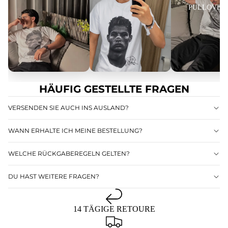
Beispiel:
PULLOVER
Wenn du normalerweise Größe
M
trägst, wähle
M
.
Wenn du zwischen
S
und
M
liegst, wähle
M
.
Eine detaillierte Größentabelle findest du direkt unter dem Produktpreis.
Pflegehinweise
Um die Qualität und Langlebigkeit deiner Artikel zu erhalten, empfehlen wir
Handwäsche.
HÄUFIG GESTELLTE FRAGEN
VERSENDEN SIE AUCH INS AUSLAND?
WANN ERHALTE ICH MEINE BESTELLUNG?
HOODIES
WELCHE RÜCKGABEREGELN GELTEN?
DU HAST WEITERE FRAGEN?
14 TÄGIGE RETOURE