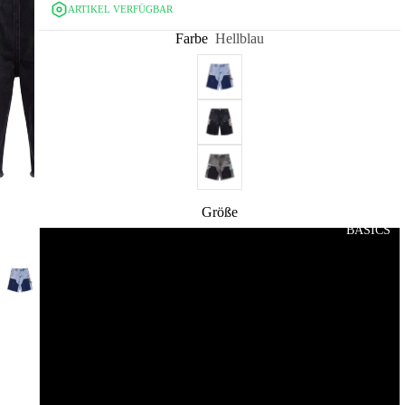
ARTIKEL VERFÜGBAR
Farbe
Hellblau
Größe
BASICS
S
M
L
XL